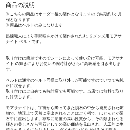
商品の説明
※こちらの商品はオーダー後の製作となりますので納期約1ヶ月
程となります
※商品はベルトのみになります
熟練職人により手間暇をかけて製作されたJ１２メンズ用モアサ
ナイト ベルトです。
取り付けは簡単ですのでシーンによって使い分け可能、モアサナ
イト の輝きによりお使いの腕時計がさらに高級感を引き出しま
す。
ベルトは通常のベルト同様に取り外しが可能ですのでいつでも純
正に戻せます。
取り付けはご自身でも時計店でも可能です。当店では無料で取り
付け致します。
モアサナイトは、宇宙から降ってきた隕石の中から発見された鉱
物で、地球上で天然に産出されることはごく稀で、ほとんどが隕
石中に産出します。非常に硬度の高い性質から、その類まれなる
輝きの美しさから宝石としての高い価値を見出され、人工的に生
産されるようになりました。 ダイヤモンドを上回るその輝き